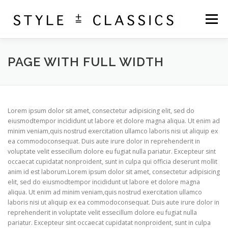
Skip
to
Menu
content
ABOUT
SHOP
PURCHASE BOOK
PAGE WITH FULL WIDTH
CONTACT
CART
Lorem ipsum dolor sit amet, consectetur adipisicing elit, sed do
eiusmodtempor incididunt ut labore et dolore magna aliqua. Ut enim ad
minim veniam,quis nostrud exercitation ullamco laboris nisi ut aliquip ex
ea commodoconsequat. Duis aute irure dolor in reprehenderit in
voluptate velit essecillum dolore eu fugiat nulla pariatur. Excepteur sint
occaecat cupidatat nonproident, sunt in culpa qui officia deserunt mollit
anim id est laborum.Lorem ipsum dolor sit amet, consectetur adipisicing
elit, sed do eiusmodtempor incididunt ut labore et dolore magna
aliqua. Ut enim ad minim veniam,quis nostrud exercitation ullamco
laboris nisi ut aliquip ex ea commodoconsequat. Duis aute irure dolor in
reprehenderit in voluptate velit essecillum dolore eu fugiat nulla
pariatur. Excepteur sint occaecat cupidatat nonproident, sunt in culpa